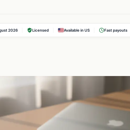
gust 2026
Licensed
Available in US
Fast payouts