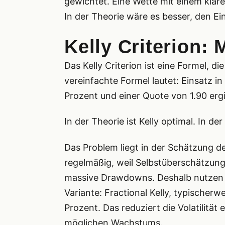
gewichtet. Eine Wette mit einem kla
In der Theorie wäre es besser, den Ei
Kelly Criterion:
Das Kelly Criterion ist eine Formel, d
vereinfachte Formel lautet: Einsatz i
Prozent und einer Quote von 1.90 ergib
In der Theorie ist Kelly optimal. In der 
Das Problem liegt in der Schätzung 
regelmäßig, weil Selbstüberschätzung d
massive Drawdowns. Deshalb nutzen die
Variante: Fractional Kelly, typischerw
Prozent. Das reduziert die Volatilität
möglichen Wachstums.