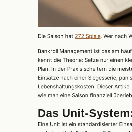
Die Saison hat
272 Spiele
. Wer nach W
Bankroll Management ist das am häuf
kennt die Theorie: Setze nur einen kl
Plan. In der Praxis scheitern die mei
Einsätze nach einer Siegesserie, pa
Lebenshaltungskosten. Dieser Artikel 
wie man eine Saison finanziell überle
Das Unit-System
Eine Unit ist ein standardisierter Ein