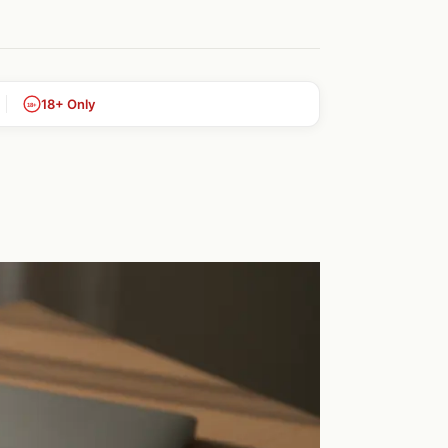
18+ Only
18+