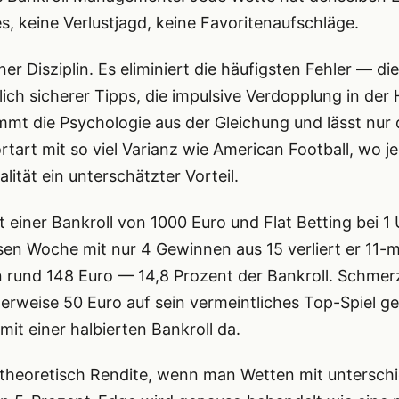
es, keine Verlustjagd, keine Favoritenaufschläge.
einer Disziplin. Es eliminiert die häufigsten Fehler —
ich sicherer Tipps, die impulsive Verdopplung in der
nimmt die Psychologie aus der Gleichung und lässt nur
ortart mit so viel Varianz wie American Football, wo
lität ein unterschätzter Vorteil.
it einer Bankroll von 1000 Euro und Flat Betting bei 1
ösen Woche mit nur 4 Gewinnen aus 15 verliert er 11-
n rund 148 Euro — 14,8 Prozent der Bankroll. Schmer
erweise 50 Euro auf sein vermeintliches Top-Spiel ge
it einer halbierten Bankroll da.
t theoretisch Rendite, wenn man Wetten mit untersch