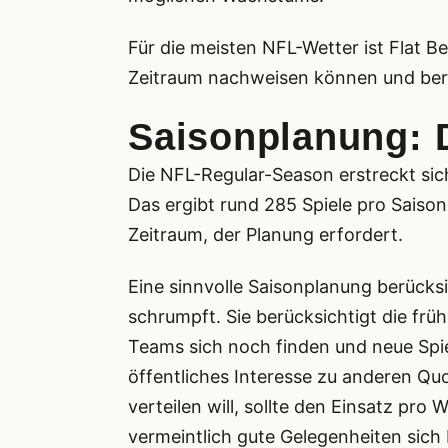
Für die meisten NFL-Wetter ist Flat Be
Zeitraum nachweisen können und bereit 
Saisonplanung: 
Die NFL-Regular-Season erstreckt si
Das ergibt rund 285 Spiele pro Saison
Zeitraum, der Planung erfordert.
Eine sinnvolle Saisonplanung berücks
schrumpft. Sie berücksichtigt die früh
Teams sich noch finden und neue Spiel
öffentliches Interesse zu anderen Qu
verteilen will, sollte den Einsatz p
vermeintlich gute Gelegenheiten sich 