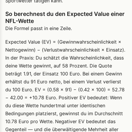
Sportwetter tätigen kann.
So berechnest du den Expected Value einer
NFL-Wette
Die Formel passt in eine Zeile.
Expected Value (EV) = (Gewinnwahrscheinlichkeit ×
Nettogewinn) − (Verlustwahrscheinlichkeit × Einsatz).
In der Praxis: Du schätzt die Wahrscheinlichkeit, dass
deine Wette gewinnt, auf 58 Prozent. Die Quote
beträgt 1.91, der Einsatz 100 Euro. Bei einem Gewinn
erhältst du 91 Euro netto, bei einem Verlust verlierst
du 100 Euro. EV = (0.58 × 91) − (0.42 × 100) = 52.78
− 42.00 = +10.78 Euro. Positiver EV bedeutet: Wenn
du diese Wette hundertmal unter identischen
Bedingungen platzierst, gewinnst du im Durchschnitt
10.78 Euro pro Wette. Negativer EV bedeutet das
Gegenteil — und die überwältigende Mehrheit aller