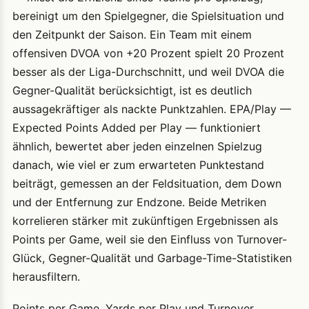
bereinigt um den Spielgegner, die Spielsituation und
den Zeitpunkt der Saison. Ein Team mit einem
offensiven DVOA von +20 Prozent spielt 20 Prozent
besser als der Liga-Durchschnitt, und weil DVOA die
Gegner-Qualität berücksichtigt, ist es deutlich
aussagekräftiger als nackte Punktzahlen. EPA/Play —
Expected Points Added per Play — funktioniert
ähnlich, bewertet aber jeden einzelnen Spielzug
danach, wie viel er zum erwarteten Punktestand
beiträgt, gemessen an der Feldsituation, dem Down
und der Entfernung zur Endzone. Beide Metriken
korrelieren stärker mit zukünftigen Ergebnissen als
Points per Game, weil sie den Einfluss von Turnover-
Glück, Gegner-Qualität und Garbage-Time-Statistiken
herausfiltern.
Points per Game, Yards per Play und Turnover