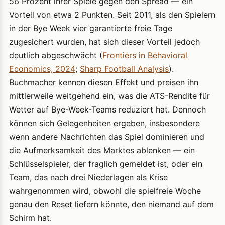
56 Prozent ihrer Spiele gegen den Spread — ein
Vorteil von etwa 2 Punkten. Seit 2011, als den Spielern
in der Bye Week vier garantierte freie Tage
zugesichert wurden, hat sich dieser Vorteil jedoch
deutlich abgeschwächt (
Frontiers in Behavioral
Economics, 2024
;
Sharp Football Analysis
).
Buchmacher kennen diesen Effekt und preisen ihn
mittlerweile weitgehend ein, was die ATS-Rendite für
Wetter auf Bye-Week-Teams reduziert hat. Dennoch
können sich Gelegenheiten ergeben, insbesondere
wenn andere Nachrichten das Spiel dominieren und
die Aufmerksamkeit des Marktes ablenken — ein
Schlüsselspieler, der fraglich gemeldet ist, oder ein
Team, das nach drei Niederlagen als Krise
wahrgenommen wird, obwohl die spielfreie Woche
genau den Reset liefern könnte, den niemand auf dem
Schirm hat.