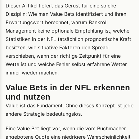
Dieser Artikel liefert das Gerüst für eine solche
Disziplin: Wie man Value Bets identifiziert und ihren
Erwartungswert berechnet, warum Bankroll
Management keine optionale Empfehlung ist, welche
Statistiken in der NFL tatsächlich prognostische Kraft
besitzen, wie situative Faktoren den Spread
verschieben, wann der richtige Zeitpunkt für eine
Wette ist und welche Fehler selbst erfahrene Wetter
immer wieder machen.
Value Bets in der NFL erkennen
und nutzen
Value ist das Fundament. Ohne dieses Konzept ist jede
andere Strategie bedeutungslos.
Eine Value Bet liegt vor, wenn die vom Buchmacher
angebotene Quote eine niedrigere Wahrscheinlichkeit