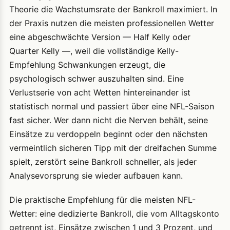
Theorie die Wachstumsrate der Bankroll maximiert. In
der Praxis nutzen die meisten professionellen Wetter
eine abgeschwächte Version — Half Kelly oder
Quarter Kelly —, weil die vollständige Kelly-
Empfehlung Schwankungen erzeugt, die
psychologisch schwer auszuhalten sind. Eine
Verlustserie von acht Wetten hintereinander ist
statistisch normal und passiert über eine NFL-Saison
fast sicher. Wer dann nicht die Nerven behält, seine
Einsätze zu verdoppeln beginnt oder den nächsten
vermeintlich sicheren Tipp mit der dreifachen Summe
spielt, zerstört seine Bankroll schneller, als jeder
Analysevorsprung sie wieder aufbauen kann.
Die praktische Empfehlung für die meisten NFL-
Wetter: eine dedizierte Bankroll, die vom Alltagskonto
getrennt ist, Einsätze zwischen 1 und 3 Prozent, und