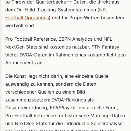
to Throw der Quarterbacks — Daten, die direkt aus
dem On-Field-Tracking-System stammen (
NFL
Football Operations
) und für Props-Wetten besonders
wertvoll sind.
Pro Football Reference, ESPN Analytics und NFL
NextGen Stats sind kostenlos nutzbar. FTN Fantasy
bietet DVOA-Daten im Rahmen eines kostenpflichtigen
Abonnements an.
Die Kunst liegt nicht darin, eine einzelne Quelle
auswendig zu kennen, sondern die Daten
verschiedener Quellen zu einem Bild
zusammenzusetzen: DVOA-Rankings als
Gesamteinordnung, EPA/Play für die aktuelle Form,
Pro Football Reference für historische Matchup-Daten
und NextGen Stats für die individuelle Spieleranalyse