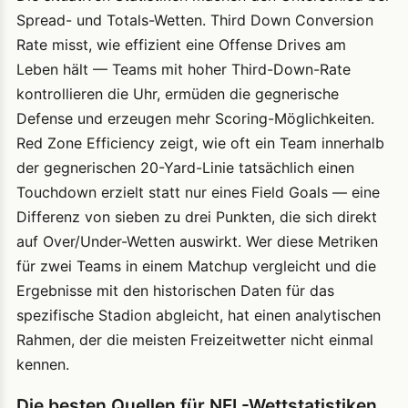
Spread- und Totals-Wetten. Third Down Conversion
Rate misst, wie effizient eine Offense Drives am
Leben hält — Teams mit hoher Third-Down-Rate
kontrollieren die Uhr, ermüden die gegnerische
Defense und erzeugen mehr Scoring-Möglichkeiten.
Red Zone Efficiency zeigt, wie oft ein Team innerhalb
der gegnerischen 20-Yard-Linie tatsächlich einen
Touchdown erzielt statt nur eines Field Goals — eine
Differenz von sieben zu drei Punkten, die sich direkt
auf Over/Under-Wetten auswirkt. Wer diese Metriken
für zwei Teams in einem Matchup vergleicht und die
Ergebnisse mit den historischen Daten für das
spezifische Stadion abgleicht, hat einen analytischen
Rahmen, der die meisten Freizeitwetter nicht einmal
kennen.
Die besten Quellen für NFL-Wettstatistiken