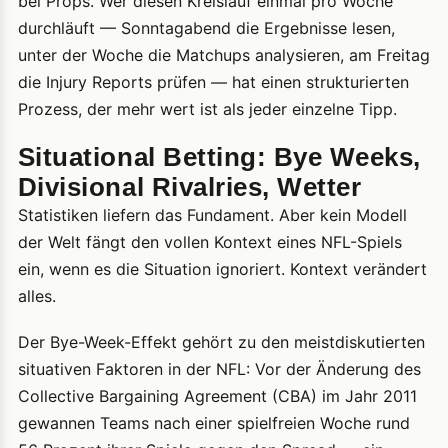
bei Props. Wer diesen Kreislauf einmal pro Woche
durchläuft — Sonntagabend die Ergebnisse lesen,
unter der Woche die Matchups analysieren, am Freitag
die Injury Reports prüfen — hat einen strukturierten
Prozess, der mehr wert ist als jeder einzelne Tipp.
Situational Betting: Bye Weeks,
Divisional Rivalries, Wetter
Statistiken liefern das Fundament. Aber kein Modell
der Welt fängt den vollen Kontext eines NFL-Spiels
ein, wenn es die Situation ignoriert. Kontext verändert
alles.
Der Bye-Week-Effekt gehört zu den meistdiskutierten
situativen Faktoren in der NFL: Vor der Änderung des
Collective Bargaining Agreement (CBA) im Jahr 2011
gewannen Teams nach einer spielfreien Woche rund