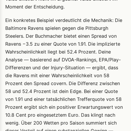
Moment der Entscheidung.
Ein konkretes Beispiel verdeutlicht die Mechanik: Die
Baltimore Ravens spielen gegen die Pittsburgh
Steelers. Der Buchmacher bietet einen Spread von
Ravens −3.5 zu einer Quote von 1.91. Die implizierte
Wahrscheinlichkeit liegt bei 52.4 Prozent. Deine
Analyse — basierend auf DVOA-Rankings, EPA/Play-
Differenzen und der Injury-Situation — ergibt, dass
die Ravens mit einer Wahrscheinlichkeit von 58
Prozent den Spread covern. Die Differenz zwischen
58 und 52.4 Prozent ist dein Edge. Bei einer Quote
von 1.91 und einer tatsächlichen Trefferquote von 58
Prozent ergibt sich ein positiver Erwartungswert von
10.8 Cent pro eingesetztem Euro. Das klingt nach
wenig. Über 200 Wetten pro Saison summiert sich
dieser Vorteil auf einen substanziellen Gewinn —