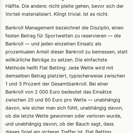
Hälfte. Die andere: nicht pleite gehen, bevor sich der
Vorteil materialisiert. Klingt trivial. Ist es nicht.
Bankroll Management bezeichnet die Disziplin, einen
festen Betrag für Sportwetten zu reservieren — die
Bankroll — und jeden einzelnen Einsatz als
prozentualen Anteil dieser Bankroll zu bemessen, statt
willkürliche Beträge zu setzen. Die einfachste
Methode heißt Flat Betting: Jede Wette wird mit
demselben Betrag platziert, typischerweise zwischen
1 und 3 Prozent der Gesamtbankroll. Bei einer
Bankroll von 2 000 Euro bedeutet das Einsätze
zwischen 20 und 60 Euro pro Wette — unabhängig
davon, wie sicher man sich fühlt, unabhängig davon,
ob die letzte Wette gewonnen oder verloren wurde,
und unabhängig davon, ob der Bauch sagt, dass
dieses Spiel ein sicherer Treffer ist. Flat Betting