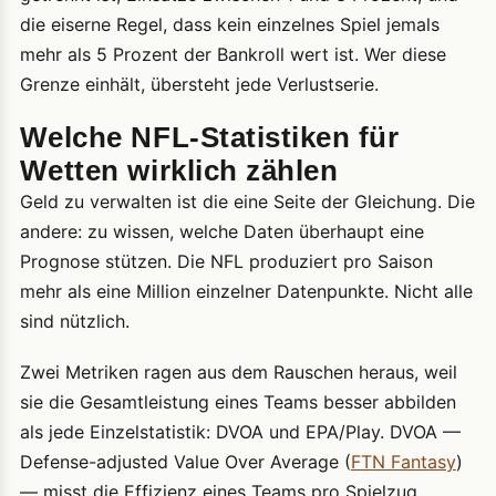
die eiserne Regel, dass kein einzelnes Spiel jemals
mehr als 5 Prozent der Bankroll wert ist. Wer diese
Grenze einhält, übersteht jede Verlustserie.
Welche NFL-Statistiken für
Wetten wirklich zählen
Geld zu verwalten ist die eine Seite der Gleichung. Die
andere: zu wissen, welche Daten überhaupt eine
Prognose stützen. Die NFL produziert pro Saison
mehr als eine Million einzelner Datenpunkte. Nicht alle
sind nützlich.
Zwei Metriken ragen aus dem Rauschen heraus, weil
sie die Gesamtleistung eines Teams besser abbilden
als jede Einzelstatistik: DVOA und EPA/Play. DVOA —
Defense-adjusted Value Over Average (
FTN Fantasy
)
— misst die Effizienz eines Teams pro Spielzug,